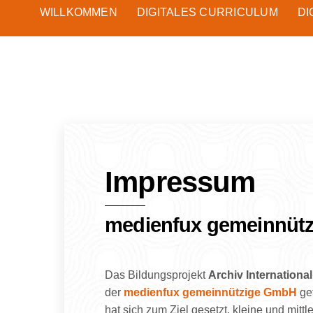
WILLKOMMEN
DIGITALES CURRICULUM
DI
Impressum
medienfux gemeinnüt
Das Bildungsprojekt
Archiv International
der
medienfux gemeinnützige GmbH
get
hat sich zum Ziel gesetzt, kleine und mittl